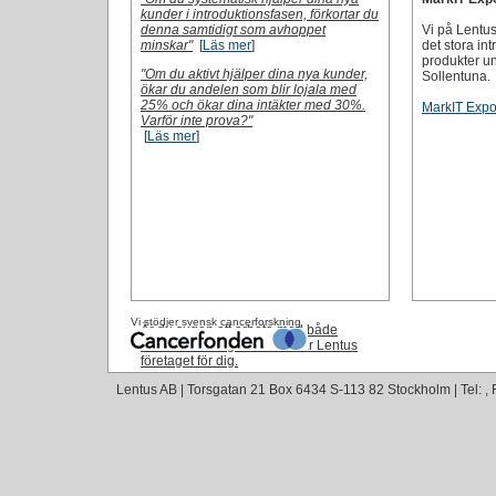
kunder i introduktionsfasen, förkortar du
denna samtidigt som avhoppet
Vi på Lentus
minskar"
[
Läs mer
]
det stora int
produkter u
"Om du aktivt hjälper dina nya kunder,
Sollentuna.
ökar du andelen som blir lojala med
25% och ökar dina intäkter med 30%.
MarkIT Exp
Varför inte prova?"
[
Läs mer
]
Vi stödjer svensk cancerforskning
Är du sugen att arbeta med både
marknadsföring och IT. Då är Lentus
företaget för dig.
Lentus AB | Torsgatan 21 Box 6434 S-113 82 Stockholm | Tel: , 