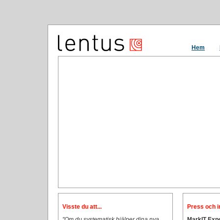
Hem
Visste du att...
Press och i
"Om du systematisk hjälper dina nya
MarkIT Expo