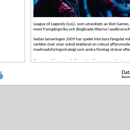
League of Legends (LoL), som utvecklats av Riot Games, h
mest framgångsrika och långlivade titlarna i spelbransc
Sedan lanseringen 2009 har spelet inte bara fängslat mil
världen över utan också etablerat en robust affärsmode
marknadsföringsstrategi som andra företag strävar efter
Free-to-Play-modell med mikrotransaktione
En av kärnstrategierna bakom League of Legends framgå
ng
play-modell. Genom att låta spelarna ladda ner och spela
Riot Games inträdesbarriären avsevärt och lockade till s
varierad spelarbas.
Denna modell har bidragit till att göra LoL till ett av de 
världen, med miljontals aktiva användare varje månad.
Spelet är gratis att spela, men Riot Games genererar in
försäljning av kosmetiska föremål i spelet, såsom skins
virtuella varor. Dessa föremål påverkar inte spelet, vilket
spelet förblir balanserat och konkurrenskraftigt. Tillväg