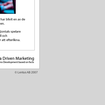
ar blivit en av de
hen.
jontals spelare
ll och
 att efterlikna.
r
ng är dess free-to-
 spelet gratis sänkte
ig en stor och
© Lentus AB 2007
mest spelade spelen i
täkter genom
, emotes och andra
 säkerställer att
agångssättet har visat