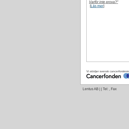
Varför inte prova?"
[
Läs mer
]
Vi stödjer svensk cancerforskni
Lentus AB | | Tel: , Fax