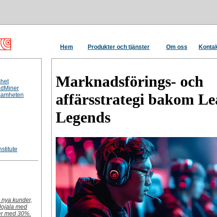
Hem
Produkter och tjänster
Om oss
Kontak
Marknadsförings- och
mhet
ndMiner
affärsstrategi bakom Le
ksamheten
Legends
stitute
a nya kunder,
 lojala med
ter med 30%.