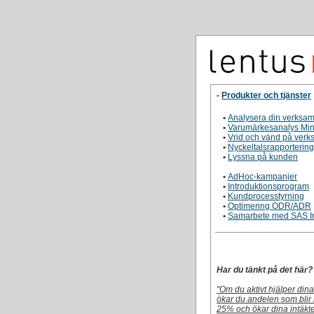
-
Produkter och tjänster
•
Analysera din verksa
•
Varumärkesanalys Mi
•
Vrid och vänd på ver
•
Nyckeltalsrapportering
•
Lyssna på kunden
•
AdHoc-kampanjer
•
Introduktionsprogram
•
Kundprocesstyrning
•
Optimering ODR/ADR
•
Samarbete med SAS In
Har du tänkt på det här?
"Om du aktivt hjälper din
ökar du andelen som blir
25% och ökar dina intäk